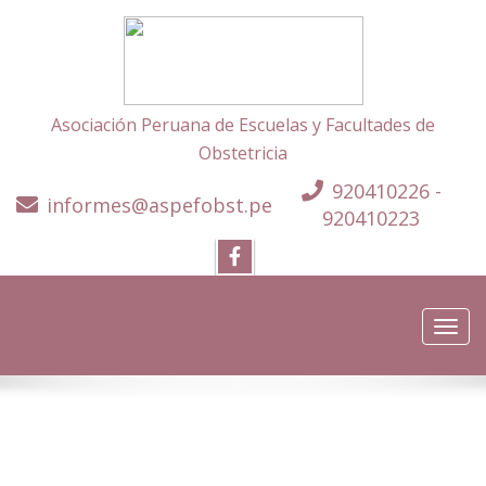
Asociación Peruana de Escuelas y Facultades de
Obstetricia
920410226 -
informes@aspefobst.pe
920410223
Toggl
navig