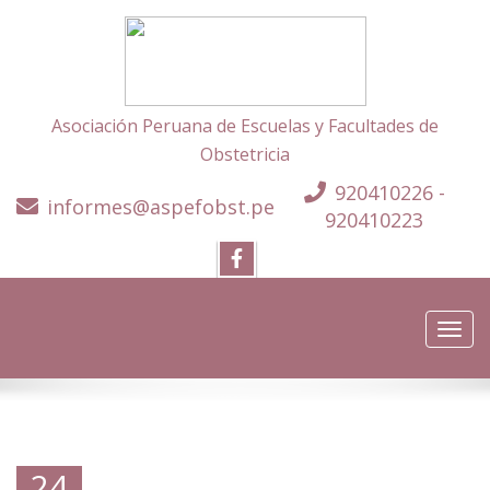
Asociación Peruana de Escuelas y Facultades de
Obstetricia
920410226 -
informes@aspefobst.pe
920410223
Toggl
navig
24